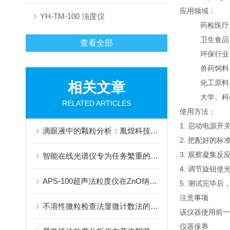
应用领域：
YH-TM-100 浊度仪
药检医疗
卫生食品
查看全部
环保行业
兽药饲料
化工原料
相关文章
大学、科
RELATED ARTICLES
使用方法：
1. 启动电源
滴眼液中的颗粒分析：胤煌科技全自动显微计数法技术在眼用溶液中的应用
2. 把配好的
3. 观察凝集反
智能在线光谱仪专为任务繁重的多功能分析实验室而设计
4. 调节旋钮
APS-100超声法粒度仪在ZnO纳米颗粒和ZnO-EG纳米流体方面的应用
5. 测试完毕
注意事项
不溶性微粒检查法显微计数法的相关知识普及
该仪器使用前一
仪器保养