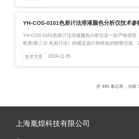
过程中，会被传感器误认为是颗粒，从而影响检测结果
题，我们可以选择使用显微计数法不溶性微粒仪进行检
分辨率和准确性，能够有效区分气泡和真正的颗粒，从...
YH-COS-0101色差计法溶液颜色分析仪技术参
YH-COS-0101色差计法溶液颜色分析仪是一款严格按照
检查/第三法-色差计法》的规定设计和研发的精密仪器
的颜色，具有高精度、高稳定性和易操作性等特点，广
2024-11-05
技术文章
等多个领域。一、技术参数仪器型号：YH-COS-0101检
射)透射光原理，通过测量透射光的颜色来判断溶液的颜色。波
m，覆盖了可见光的全部范围，确保测量结果的准确性。波
的波长间隔...
共 495 条记录，当前 1
上海胤煌科技有限公司