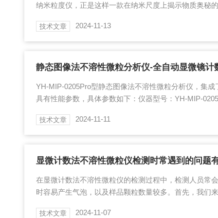
纳米粒度仪，正是这样一款在纳米尺度上揭示物质奥秘
多个科研和工业领域，以其高精度和高分辨率的粒度分
2024-11-13
技术文章
师们洞察微观世界。在制药行业中，这款仪器用于药物
的有效性往往与其粒度分布密切相关，粒度仪能确保药
度，为药物研发和生产提供重要数据支持。化工行业也
在催化剂颗粒的粒度分布监测中，它能够提供准确的数据..
YH-MIP-0205Pro型静态图像法不溶性微粒分析仪，
具有性能参数，具体参数如下：仪器型号：YH-MIP-0205P
μm，覆盖微米级测量的广泛需求。检测原理：采用显微
2024-11-11
技术文章
合，实现高效、准确的微粒检测。数字摄像头：配备60
细节，确保图像清晰。放大倍率：支持50-1000倍放大
需求。分辨率：达到0.01μm，高精度的分辨率保证测试
X、1...
显微计数法不溶性微粒仪检测时常遇到的问题
在显微计数法不溶性微粒仪的检测过程中，检测人员常
时容易产生气泡，以及样品颗粒数量较多。首先，我们
测时容易产生气泡。这一问题通常发生在检测某些黏稠
2024-11-07
技术文章
的黏稠特性，使用光阻法的注射器抽取样品时，容易带