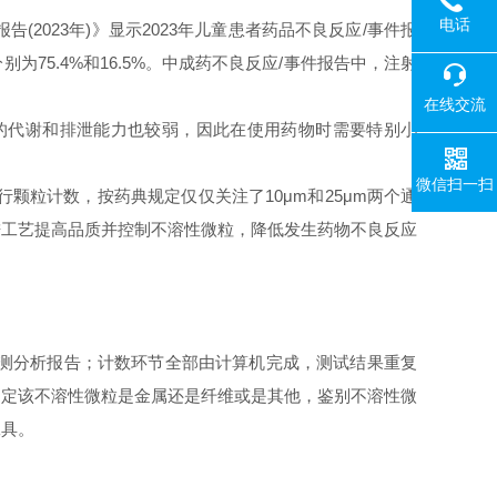
电话
报告
(2023年)》显示2023年儿童患者药品不良反应/事件报
为75.4%和16.5%。中成药不良反应/事件报告中，注射
在线交流
的代谢和排泄能力也较弱，因此在使用药物时需要特别小
微信扫一扫
行颗粒计数，按药典规定仅仅关注了
10μm和25μm两个通
进工艺提高品质并控制不溶性微粒，降低发生药物不良反应
测分析报告；计数环节全部由计算机完成，测试结果重复
判定该不溶性微粒是金属还是纤维或是其他，鉴别不溶性微
工具。