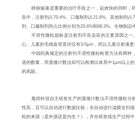
静脉输液是重要的治疗手段之一，起效快的同时，
告中，注射剂占70.4%、口服制剂占21.8%、其他制剂
剂、口服制剂所占比例分别为25.6%和68.3%。生物制品
不溶性微粒超标是注射剂不良反应的主要原因之一
心。儿童的毛细血管直径仅有
3-5μm，所以儿童注射液更
中国药典规定的注射剂不溶性微粒检查方法有两种
道的数量，而显微计数法却可以检测出体系中1μm以上
的风险。
胤煌科技自主研发生产的显微计数法不溶性微粒分
性高，且可以自动进行数据比较；全自动进行滤膜全扫描
粒的来源（是外源还是内生？），并在
研发
或生产过程中