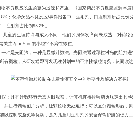
药物不良反应发生的更为迅速和严重。《国家药品不良反应监测年度
占7.8%；化学药品不良反应/事件报告中，注射剂、口服制剂所占比例分别
中，注射剂占比例95.2%。
。儿童的生理特点与成人不同，他们的身体发育尚未成熟，对药物
需关注2μm-5μm的小粒径不溶性微粒。
，一种是光阻法，一种是显微计数法。光阻法通过颗粒对光的阻挡进
的所有颗粒，从研发端即可发现注射剂中的不溶性微粒情况，从而改
析仪：具有计数环节无需人眼观察，计算机直接按照药典规定出具检
，并进行颗粒图片分析，让颗粒物无处遁行；可以区分颗粒形貌，
加以控制或避免等优势
，是为儿童用注射剂的安全保驾护航的强力