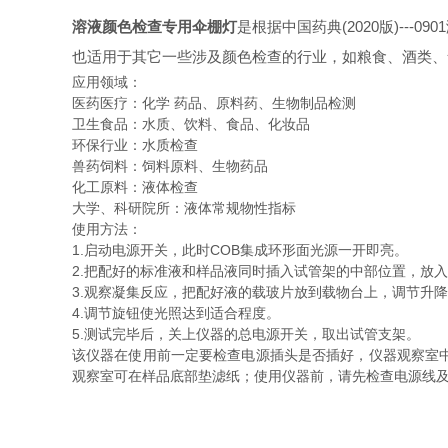
溶液颜色检查专用伞棚灯
是根据中国药典(2020版)-
也适用于其它一些涉及颜色检查的行业，如粮食、酒类、
应用领域：
医药医疗：化学 药品、原料药、生物制品检测
卫生食品：水质、饮料、食品、化妆品
环保行业：水质检查
兽药饲料：饲料原料、生物药品
化工原料：液体检查
大学、科研院所：液体常规物性指标
使用方法：
1.启动电源开关，此时COB集成环形面光源一开即亮。
2.把配好的标准液和样品液同时插入试管架的中部位置，放
3.观察凝集反应，把配好液的载玻片放到载物台上，调节升
4.调节旋钮使光照达到适合程度。
5.测试完毕后，关上仪器的总电源开关，取出试管支架。
该仪器在使用前一定要检查电源插头是否插好，仪器观察室
观察室可在样品底部垫滤纸；使用仪器前，请先检查电源线