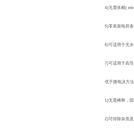
4)无需依赖( elec
5)零表面电荷
6)可适用于无
7)可适用于高导电(h
优于微电泳方法
1)无需稀释，固
2)可排除杂质