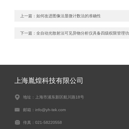
上一篇：
如何改进图像法显微计数法的准确性
下一篇：
全自动光散射法可见异物分析仪具备四级权限管理功
上海胤煌科技有限公司
地址：上海市浦东新区航川路18号
邮箱：info@yh-tek.com
传真：021-58220558