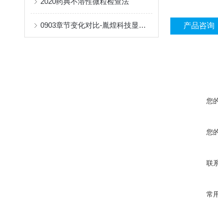
2020药典不溶性微粒检查法
0903章节变化对比-胤煌科技显微计数法不溶性微粒分析仪适配领域
产品咨询
您
您
联
常