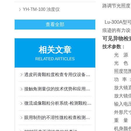
路调节光照度
YH-TM-100 浊度仪
Lu-300
查看全部
痕迹的有力设
可见异物检
技术参数：
相关文章
光 源 ：大功
RELATED ARTICLES
光 色 ：白色
照度范围 ：白色
透皮药膏颗粒度检查专用仪设备构成及应用领域
功 率 ： 
放大镜直径 
接触角测量仪的技术优势和应用领域
放大镜倍率 
微流成像颗粒分析系统-检测颗粒粒度粒型最佳方案
输入电压、频率
外形尺寸 ：长
眼用制剂的不溶性微粒检查检测仪器推荐【胤煌科技】
重 量 ：4
机身颜色 