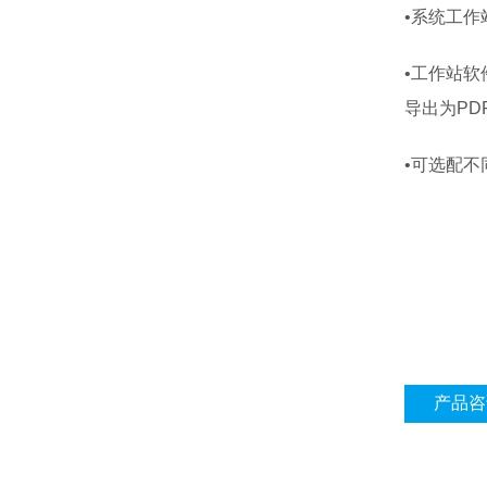
•系统工
•工作站
导出为PD
•可选配
产品咨