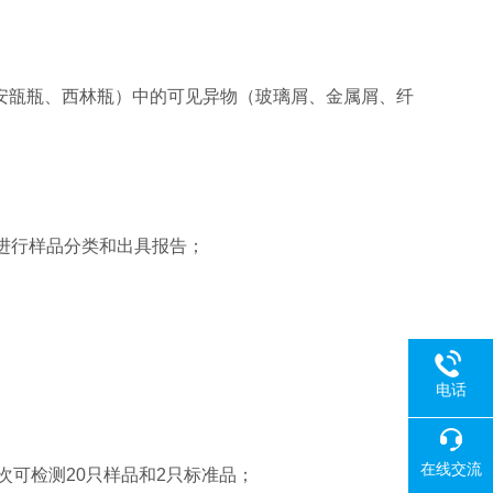
液（安瓿瓶、西林瓶）中的可见异物（玻璃屑、金属屑、纤
进行样品分类和出具报告；
电话
。
在线交流
次可检测20只样品和2只标准品；