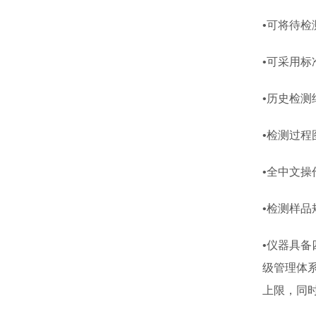
•可将待
•可采用
•历史检
•检测过
•全中文
•检测样
•仪器具
级管理体
上限，同