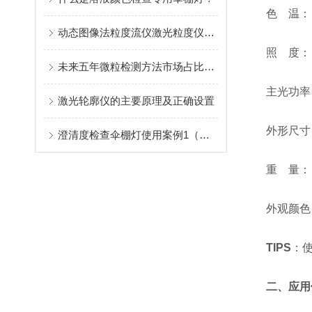
色 温： 65
动态图像法粒度流仪激光粒度仪助力蛋白质抗体类药物颗粒检测式
照 度： 环境
未来五年微粒检测方法市场占比走势会如何
主光功率：
激光轮廓仪的主要原理及正确设置
外形尺寸： 长
澄清度检查伞棚灯使用案例1（甜菊素）
重 量： 约
外观颜色：
TIPS
：
二、应用