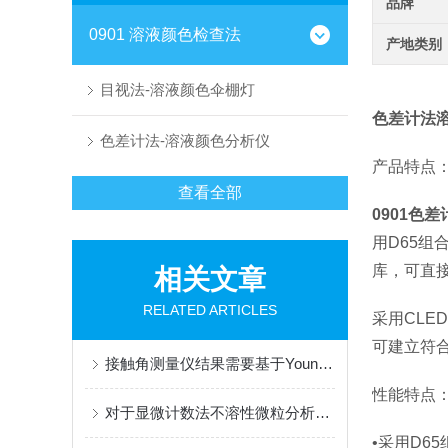
品牌
0901 溶液颜色检查法
产地类别
目视法-溶液颜色伞棚灯
色差计法
色差计法-溶液颜色分析仪
产品特点
查看全部
0901色
用D65
库，可直
相关文章
RELATED ARTICLES
采用CLE
可建立符
接触角测量仪结果需要基于Young-Laplace方程
性能特点
对于显微计数法不溶性微粒分析仪您真的会用了吗？
•采用D6