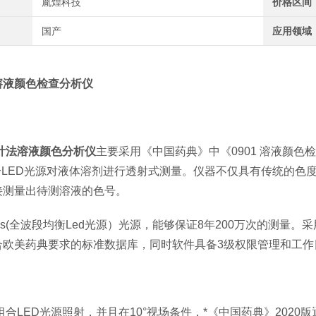
胤煌科技
价格区间
国产
应用领域
溶液颜色检查分析仪
：
差计法溶液颜色分析仪
主要采用《中国药典》中《0901 溶液颜
组合LED光源对液体溶剂进行透射式测量。仪器不仅具有传统的色
接测量出待测溶液的色号。
Ds(全波段均衡Led光源）光源，能够保证8年200万次的测
合欧美药典要求的标准数据库，同时软件具备3级权限管理和工作
：
5组合LED光源照射，并且在10°视场条件，*《中国药典》202