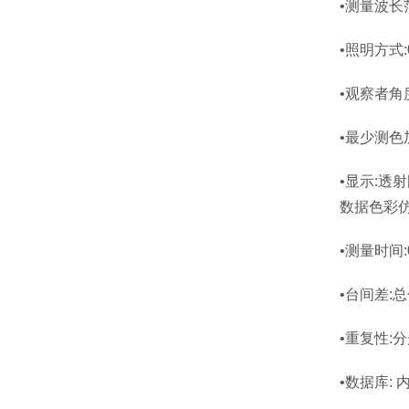
•测量波
•照明方式
•观察者
•最少测色加
•显示:透
数据色彩仿
•测量时间:
•台间差:总
•重复性:
•数据库: