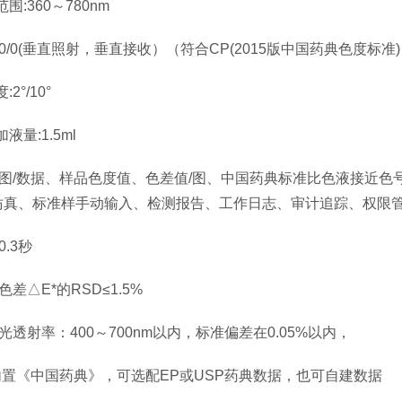
长范围:360～780nm
:0/0(垂直照射，垂直接收）（符合CP(2015版中国药典色度标准)
角度:2°/10°
液量:1.5ml
射图/数据、样品色度值、色差值/图、中国药典标准比色液接近色
真、标准样手动输入、检测报告、工作日志、审计追踪、权限管理
0.3秒
色差△E*的RSD≤1.5%
分光透射率：400～700nm以内，标准偏差在0.05%以内，
 内置《中国药典》，可选配EP或USP药典数据，也可自建数据