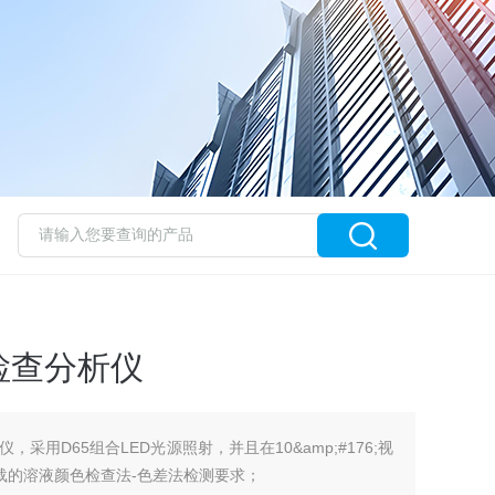
检查分析仪
采用D65组合LED光源照射，并且在10&amp;#176;视
收载的溶液颜色检查法-色差法检测要求；