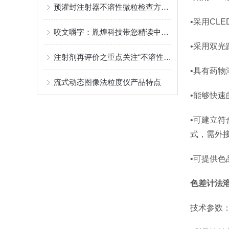
预灌封注射器不溶性微粒检查方法学研究探讨
•采用CL
咬文嚼字：胤煌科技带您精读中国药典2020版0903不溶性微粒检查法
•采用双
注射剂再评价之重点关注“不溶性微粒”检查
•具有药
流式动态图像法粒度仪产品特点
•能够快
•可建立符
式，需外
•可提供色
色差计法
技术参数