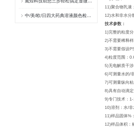
胤煌科技助您三步轻松搞定显微计数法不溶性微粒分析
11)聚合物乳液
中/美/欧/日四大药典溶液颜色检查规范 及解决方案
12)水和非水分
技术参数：
1)完整的粒度
2)不需要稀释
3)不需要假设P
4)粒度范围：0.
5)无电解质干
6)可测量水的/
7)可测量纵向
8)具有自动滴
9)专门技术：1
10)溶剂：水/
11)样品固体%：
12)样品体积：