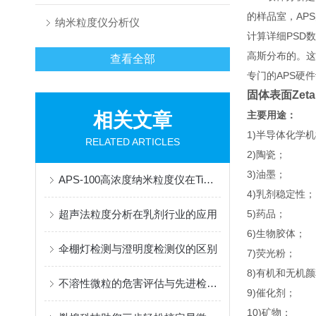
的样品室，AP
纳米粒度仪分析仪
计算详细PSD
高斯分布的。这
查看全部
专门的APS硬
固体表面Zet
相关文章
主要用途：
1)半导体化学机
RELATED ARTICLES
2)陶瓷；
3)油墨；
APS-100高浓度纳米粒度仪在TiC碳化钛粉体中的应用
4)乳剂稳定性；
超声法粒度分析在乳剂行业的应用
5)药品；
6)生物胶体；
伞棚灯检测与澄明度检测仪的区别
7)荧光粉；
8)有机和无机颜
不溶性微粒的危害评估与先进检测技术研究报告
9)催化剂；
10)矿物；