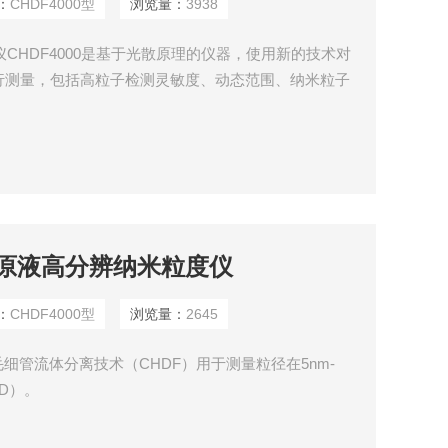
：
CHDF4000型
浏览量：
3938
CHDF4000是基于光散原理的仪器，使用新的技术对
行测量，包括高粒子检测灵敏度、动态范围、纳米粒子
提供完整范围5纳米至NM3微米，真实的PSD数据；$n通
于粒子大小分布的形状不需要假设；$n自动化操作，通
操作
馏法原液高分辨纳米粒度仪
：
CHDF4000型
浏览量：
2645
细管流体分离技术（CHDF）用于测量粒径在5nm-
SD）。