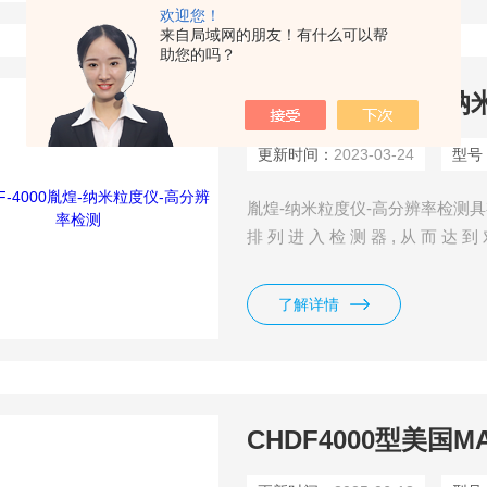
欢迎您！
来自局域网的朋友！有什么可以帮
助您的吗？
CHDF-4000胤煌
更新时间：
2023-03-24
型号
胤煌-纳米粒度仪-高分辨率检测具有出 
排 列 进 入 检 测 器 , 从 而 达 到
分 分 辨 率 有 助 于 操 作 者 更 
了解详情
CHDF4000型美