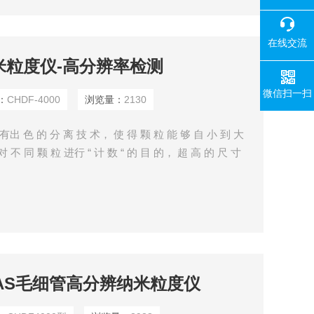
在线交流
-纳米粒度仪-高分辨率检测
微信扫一扫
：
CHDF-4000
浏览量：
2130
色 的 分 离 技 术， 使 得 颗 粒 能 够 自 小 到 大
 对 不 同 颗 粒 进行 “ 计 数 “ 的 目 的， 超 高 的 尺 寸
加 敏 锐 的 发 现 细 微 粒 度 分布 的 变 化 。
国MAS毛细管高分辨纳米粒度仪