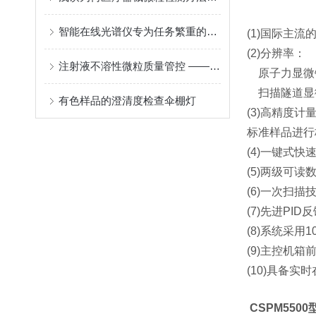
智能在线光谱仪专为任务繁重的多功能分析实验室而设计
(1)国际主流
(2)分辨率：
注射液不溶性微粒质量管控 —— 显微计数法药典检测应用浅析
原子力显微镜
扫描隧道显微
有色样品的澄清度检查伞棚灯
(3)高精度计量型
标准样品进行
(4)一键式
(5)两级可
(6)一次扫
(7)先进P
(8)系统采用10
(9)主控机
(10)具备
CSPM550