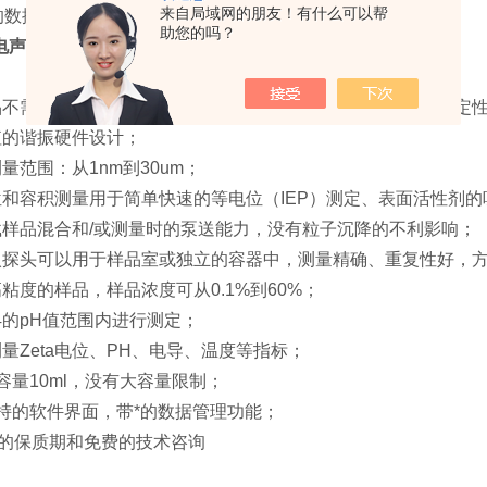
来自局域网的朋友！有什么可以帮
的数据
助您的吗？
电声法粒度Zeta电位分析仪原液测试
：
样品不需要稀释或样品准备，从而消除了操作失误和数据的不确定
值的谐振硬件设计；
测量范围：从1nm到30um；
位和容积测量用于简单快速的等电位（IEP）测定、表面活性剂
载样品混合和/或测量时的泵送能力，没有粒子沉降的不利影响；
a浸入探头可以用于样品室或独立的容器中，测量精确、重复性好，
高粘度的样品，样品浓度可从0.1%到60%；
-14的pH值范围内进行测定；
测量Zeta电位、PH、电导、温度等指标；
品容量10ml，没有大容量限制；
支持的软件界面，带*的数据管理功能；
个月的保质期和免费的技术咨询