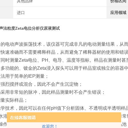
其他品牌
价格区间
进口
应用领域
声法粒度Zeta电位分析仪原液测试
：
专门的电动声波振荡技术，该仪器可完成非凡的电动测量结果，从
据快速准确而不需要稀释样品，从而避免了稀释器材的使用和错误(样
可同时测量Zeta电位、PH、电导、温度等指标。样品在测量时
、多功能的、镀金的Zeta浸入探头可以用于样品室或独立的容器
定法用于简单的IEP测量；
可被强烈搅拌或混合，因此不会产生沉淀物；
电场采用非常短的脉冲，因此样品测量时不会产生错误；
测量实际样品；
光学技术，因此可以在任何pH值下分析固体、不透明或半透明样
量水溶液、非水溶液分散系，分散系浓度范围从0.1% ~60%。非常
仪器操作非常简单。它提供电脑控制、自动测量，不须特别的样品
欢迎您！