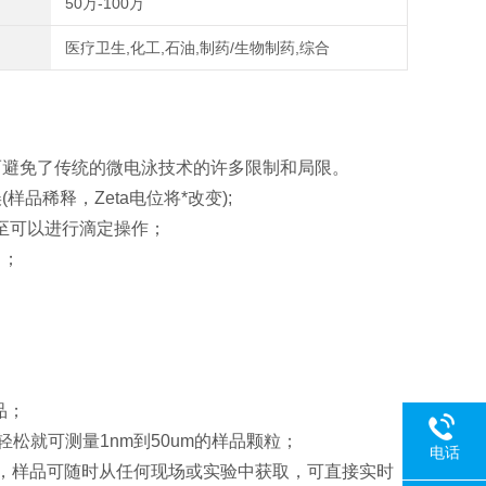
50万-100万
医疗卫生,化工,石油,制药/生物制药,综合
而避免了传统的微电泳技术的许多限制和局限。
品稀释，Zeta电位将*改变);
甚至可以进行滴定操作；
中；
品；
轻松就可测量1nm到50um的样品颗粒；
电话
池，样品可随时从任何现场或实验中获取，可直接实时