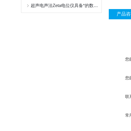
超声电声法Zeta电位仪具备*的数据处理能力
产品咨
您
您
联
常