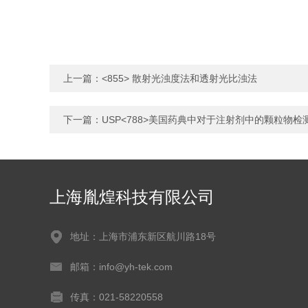
上一篇：
<855> 散射光浊度法和透射光比浊法
下一篇：
USP<788>美国药典中对于注射剂中的颗粒物检
上海胤煌科技有限公司
地址：上海市浦东新区航川路18号
邮箱：info@yh-tek.com
传真：021-58220558