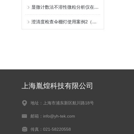
显微计数法不溶性微粒分析仪在生物药用蛋白制剂微粒异物检测的一大应用
澄清度检查伞棚灯使用案例2（糊精）
上海胤煌科技有限公司
地址：上海市浦东新区航川路18号
邮箱：info@yh-tek.com
传真：021-58220558