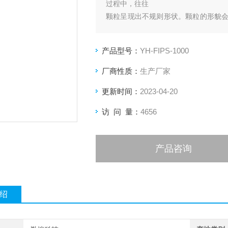
过程中，往往
颗粒呈现出不规则形状。颗粒的形貌
析不仅仅要做粒度
分布的检测，还需要得到颗粒的形貌这一
产品型号：
YH-FIPS-1000
速相机实时采集图片。
厂商性质：
生产厂家
更新时间：
2023-04-20
访 问 量：
4656
产品咨询
绍