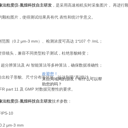
像法粒度仪-胤煌科技自主研发
，是采用高速相机实时采集图片， 再进行
的颗粒图片，使得测试结果具有代 表性和统计学意义。
范围（0.2 μm-3 mm）、检测浓度可高达 1*107 个 /mL；
心变倍镜头，兼容不同类型粒子测试，杜绝形貌畸变；
IPS 超分辨算法及 AI 智能算法等多种算法，确保数据准确性；
欢迎您！
时给出粒子形貌、尺寸分布等信息，以达到最“真"统计；
来自局域网的朋友！有什么可以帮
助您的吗？
CFR part 11 及 GMP 对数据完整性的要求。
像法粒度仪-胤煌科技自主研发
技术参数：
IPS-10
2 μm-3 mm