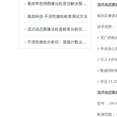
胤煌带您用图像法粒度仪解决预灌封注射器中不溶性微粒检测难题
流式动态图
集到足够多
胤煌科技-不溶性微粒检查测试方法
技术优势：
流式动态图像法粒度检查分析仪在各行各业的具体应用
√ 宽广的检测
不溶性微粒分析仪：显微计数法、光阻法、动态图像法哪个更适合检测注射液
√ 专业远
√ 引入 F
√ 数据同
√ 符合 21 
流式动态图
型号 ：YH-F
检测范围： 0.