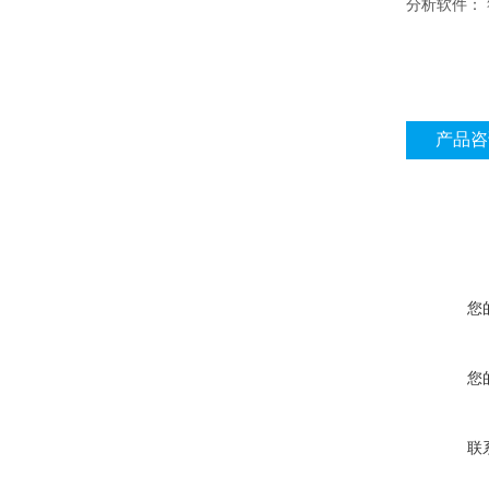
分析软件： 符
产品咨
您
您
联