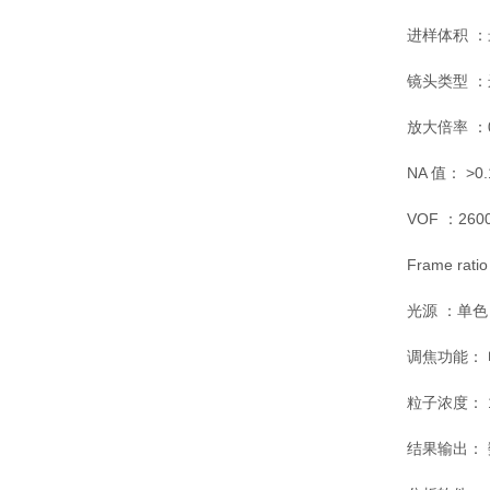
进样体积 ：最小 
镜头类型 
放大倍率 ：0
NA 值： >0.1
VOF ：2600
Frame rati
光源 ：单色 
调焦功能：
粒子浓度： 1*
结果输出： 