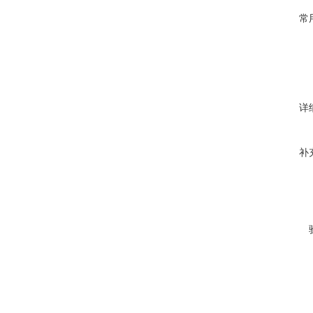
常
详
补