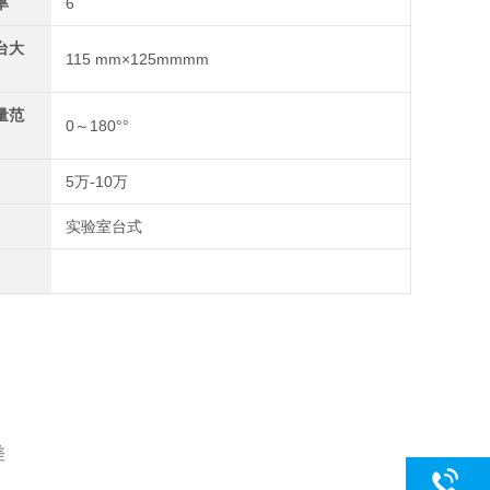
率
6
台大
115 mm×125mmmm
量范
0～180°°
5万-10万
实验室台式
差