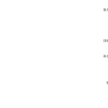
常
详
补