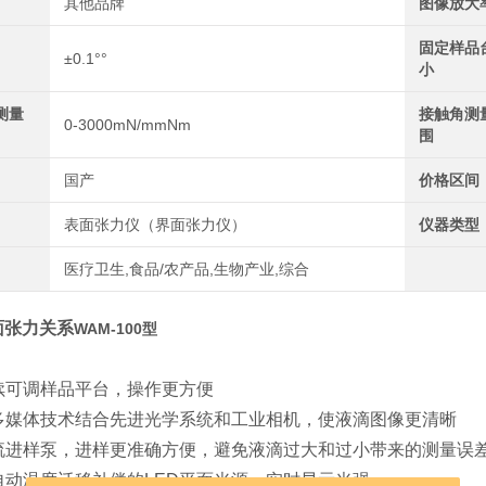
其他品牌
图像放大
固定样品
±0.1°°
小
测量
接触角测
0-3000mN/mmNm
围
国产
价格区间
表面张力仪（界面张力仪）
仪器类型
医疗卫生,食品/农产品,生物产业,综合
面张力关系
WAM-100型
：
连续可调样品平台，操作更方便
机多媒体技术结合先进光学系统和工业相机，使液滴图像更清晰
微流进样泵，进样更准确方便，避免液滴过大和过小带来的测量误
谐自动温度迁移补偿的LED平面光源，实时显示光强