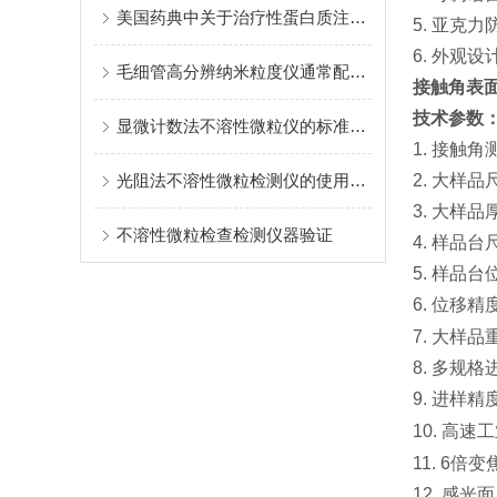
美国药典中关于治疗性蛋白质注射剂中的不溶性微粒异物检测要求及仪器推荐
5. 亚克
6. 外观
毛细管高分辨纳米粒度仪通常配备了智能化的软件控制系统
接触角表
技术参数
显微计数法不溶性微粒仪的标准化操作
1. 接触角
光阻法不溶性微粒检测仪的使用方法
2. 大样品尺
3. 大样品
不溶性微粒检查检测仪器验证
4. 样品台
5. 样品台
6. 位移精
7. 大样品重
8. 多规格
9. 进样精
10. 高速
11. 6倍
12. 感光面