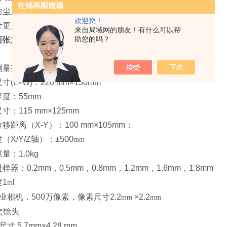
力防尘遮光罩，避免环境光影响，维护更简单
欢迎您！
设计更具科技感
来自局域网的朋友！有什么可以帮
助您的吗？
面张力关
系
WAM-100型
：
测量范围：0～180°，测量精度为±0.1°，分辨率±0.01°
寸(L×W)：220 mm×150mm
厚度：55mm
尺寸：115 mm×125mm
位移距离（X-Y）：100 mm×105mm；
度（X/Y/Z轴）：±500
m
m
量：1.0kg
进样器：0.2mm，0.5mm，0.8mm，1.2mm，1.6mm，1.8mm
度1
l
m
工业相机，500万像素，像素尺寸2.2
×2.2
m
m
m
m
变焦镜头
尺寸 5.7mm×4.28 mm