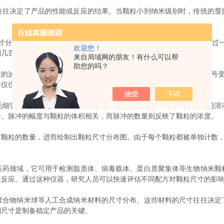
往决定了产品的性能或反应的结果。当颗粒小到纳米级别时，传统的显
分布的仪器。它的核心设计思路是：让含有纳米颗粒的液体样品通过一
欢迎您！
到几百微米之间，相当于一根头发丝的粗细。
来自局域网的朋友！有什么可以帮
助您的吗？
波动，而是通过颗粒逐一通过检测区域时产生的电阻脉冲或光学信号变化
非仅仅给出一个平均数值。
管两端施加电压或压力差，驱动样品溶液流动。当单个纳米颗粒随溶
号。脉冲的幅度与颗粒的体积相关，而脉冲的数量则反映了颗粒的浓度。
粒的数量，进而绘制出颗粒尺寸分布图。由于每个颗粒都被单独计数，这
领域，它可用于检测脂质体、病毒载体、蛋白质聚集体等生物纳米颗
疫反应。通过这种仪器，研究人员可以快速评估不同配方对颗粒尺寸的影
物纳米球等人工合成纳米材料的尺寸分布。这些材料的尺寸往往决定
制尺寸是制备稳定产品的关键。