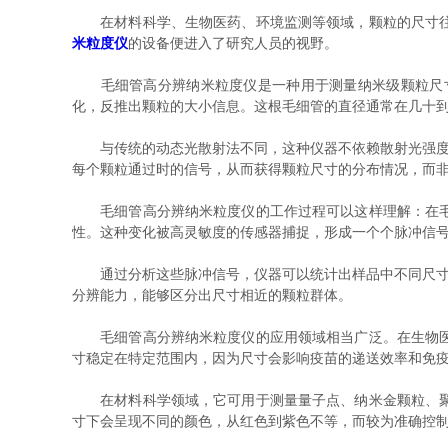
在材料科学、生物医药、环境监测等领域，颗粒的尺寸往
米粒度仪
的设备便进入了研究人员的视野。
毛细管高分辨纳米粒度仪是一种用于测量纳米级颗粒尺寸
化，反推出颗粒的大小信息。这根毛细管的直径通常在几十
与传统的动态光散射法不同，这种仪器不依赖散射光强度的
每个颗粒通过时的信号，从而获得颗粒尺寸的分布情况，而
毛细管高分辨纳米粒度仪的工作过程可以这样理解：在毛细
性。这种变化被高灵敏度的传感器捕捉，形成一个个脉冲信
通过分析这些脉冲信号，仪器可以统计出样品中不同尺寸颗
分辨能力，能够区分出尺寸相近的颗粒群体。
毛细管高分辨纳米粒度仪的应用领域相当广泛。在生物医药
寸稳定在特定范围内，因为尺寸会影响疫苗的递送效率和免
在材料科学领域，它可用于测量量子点、纳米金颗粒、聚合
寸下会呈现不同的颜色，从红色到紫色不等，而较为准确控