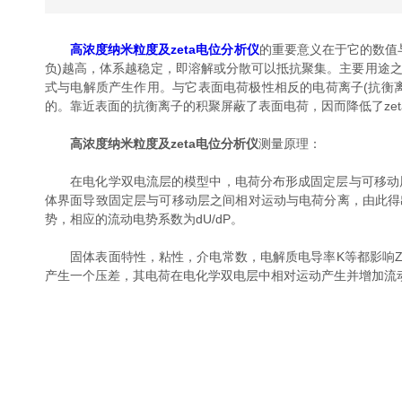
高浓度纳米粒度及zeta电位分析仪
的重要意义在于它的数值与
负)越高，体系越稳定，即溶解或分散可以抵抗聚集。主要用途
式与电解质产生作用。与它表面电荷极性相反的电荷离子(抗衡
的。靠近表面的抗衡离子的积聚屏蔽了表面电荷，因而降低了zet
高浓度纳米粒度及zeta电位分析仪
测量原理：
在电化学双电流层的模型中，电荷分布形成固定层与可移动层。
体界面导致固定层与可移动层之间相对运动与电荷分离，由此得出
势，相应的流动电势系数为dU/dP。
固体表面特性，粘性，介电常数，电解质电导率K等都影响Zet
产生一个压差，其电荷在电化学双电层中相对运动产生并增加流