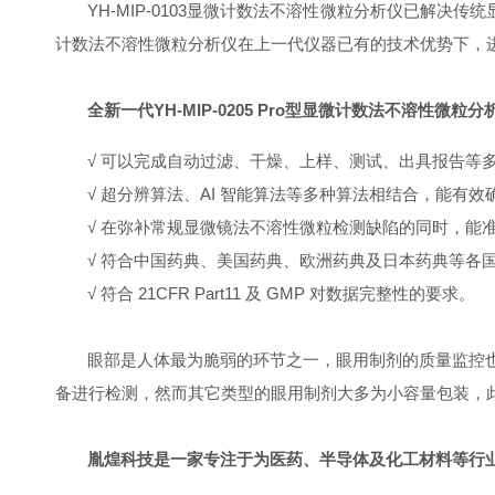
YH
-
MIP
-0103
显微计数法不溶性微粒分析仪已解决传统
计数法不溶性微粒分析仪
在上一代仪器已有的技术优势下
，
全新一代
YH-MIP-0205 Pro
型显微计数法不溶性微粒分
√ 可以完成自动过滤、干燥、上样、测试、出具报告等
√ 超分辨算法、
AI
智能算法等多种算法相结合，能有效
√ 在
弥补常规显微镜法不溶性微粒检测缺陷的同时，能
√ 符合中国药典、美国药典、欧洲药典及日本药典等各
√ 符合
21CFR Part11
及
GMP
对数据完整性的要求。
眼部是人体最为脆弱的环节之一，眼用制剂的质量监控
备进行检测，然而其它类型的眼用制剂大多为小容量包装，
胤煌科技是一家专注于为医药、半导体及化工材料等行