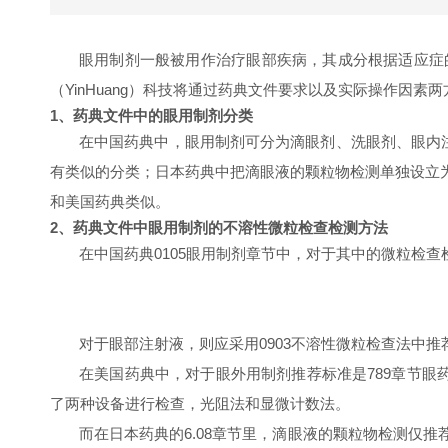
眼用制剂一般被用作治疗眼部疾病，其成分根据适应症
（
YinHuang
）科技将通过药典文件要求以及实际操作因素两
1
、药典文件中的眼用制剂分类
在中国药典中，眼用制剂可分为滴眼剂、洗眼剂、眼内
有类似的分类；日本药典中把滴眼液的颗粒物检测单独设立
和美国药典类似。
2
、药典文件中眼用制剂的
不溶性
微粒检查
检测
方法
在中国药典
0
105
眼用制剂章节中，对于其中的微粒
检查
对于眼部注射液，则应采用
0
903
不溶性微粒检查法中推
在美国药典中，对于眼外用制剂推荐标准是
7
89
章节眼
了两种设备进行检查，光阻法和显微计数法。
而在日本药典的
6
.08
章节里，滴眼液的颗粒物检测仅推