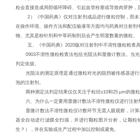
粒会直接造成局部循环障碍、引起血管栓塞或导致肉芽肿，
2
）《中国药典》仅对注射剂成品进行微粒控制，而未
在操作环境、操作方法和配伍输液等方面均与药典对注射剂
物、尤其是粉针剂和中草药制剂后会产生明显数量的微粒。
五、《中国药典》
2020
版对注射剂中不溶性微粒检查
0903
不溶性微粒检查法包括光阻法和显微计数法。当光
判定依据。
光阻法的测定原理是通过微粒对光的阻挡被传感器进行
泡的注射剂。
两种测定法判定结果仅仅关注于粒径
≥10
和
25
μ
m
的微粒
六、为什么一定要用显微计数法不溶性微粒仪进行注射
显微计数法不溶性微粒仪计数环节无需人眼观察，计算
器全自动进行滤膜全扫描，并进行颗粒图片分析，让颗粒
生？），并在实验或生产过程中加以控制或避免。