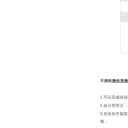
不溶性微粒显微
1.
可以完成自动
2.
超分辨算法、
3.
弥补常规显
在
用；