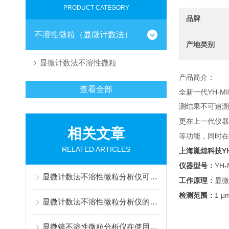
PRODUCT CATEGORY
品牌
不溶性微粒（显微计数法）
产地类别
显微计数法不溶性微粒
产品简介：
查看全部
YH-MI
全新
一代
测结果不可追溯
更
在上一代仪器
相关文章
等功能，同时在
RELATED ARTICLES
Y
上海
胤煌科技
YH-
仪器型号：
显微计数法不溶性微粒分析仪可概括为“显微成像+图像分析”
工作原理：
显微
1 μ
检测范围：
显微计数法不溶性微粒分析仪的作用体现在哪些方面?
显微镜不溶性微粒分析仪在使用时需要避免样本被二次污染