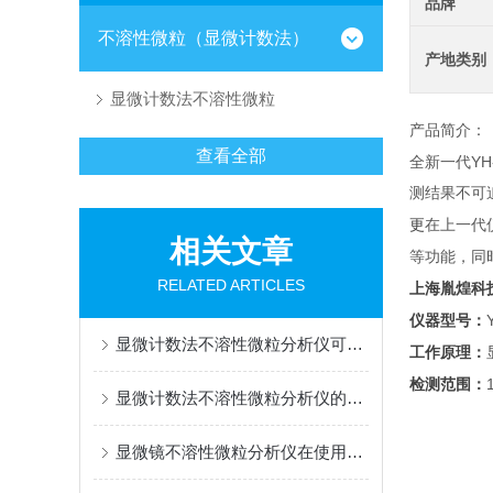
品牌
不溶性微粒（显微计数法）
产地类别
显微计数法不溶性微粒
产品简介：
查看全部
YH
全新
一代
测结果不可
更
在上一代
相关文章
等功能，同
RELATED ARTICLES
上海
胤煌科
仪器型号：
显微计数法不溶性微粒分析仪可概括为“显微成像+图像分析”
工作原理：
检测范围：
显微计数法不溶性微粒分析仪的作用体现在哪些方面?
显微镜不溶性微粒分析仪在使用时需要避免样本被二次污染