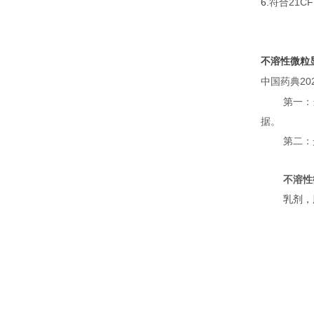
6.
21CF
符合
不溶性微粒
20
中国药典
第一：
据。
第二：
不溶性
乳剂，