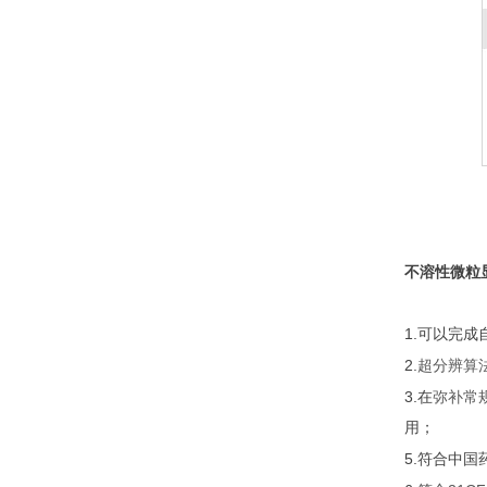
不溶性微粒
1.
可以完成
2.
超分辨算
3.
弥补常
在
用；
5.
符合中国