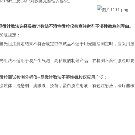
R Part11
GMP
及
对数据完整性的要求。
显微计数法
选择显微计数法
不溶性微粒仪
检查注射剂不溶性微粒
的理由。
20
版规定：
当光阻法测定结果不符合规定或供试品不适于用光阻法测定时，应采用显
光阻法不适用于易产生气泡、高粘度的制剂产品，在检测不溶性微粒时要
微粒测试检测分析仪--
显微计数法
不溶性微粒仪
应用广泛：
脂质体，混悬剂，滴眼液，疫苗，蛋白质注射液，有色注射液，医疗器械