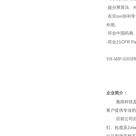
A
·超分辨算法、
弥补常
·在完mei
作用。
·符合中国药典
·
21CFR Pa
符合
YH-MIP-0
企业简介：
胤煌科技
客户提供专业的
目前公司
Zet
灯、粒度及