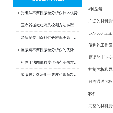
4种型号
光阻法不溶性微粒分析仪技术优势
广泛的材料测
医疗器械微粒污染检测方法转型研究：从传统光阻法到全自动显微计数法
5kN(650 mm)、
澄清度专用伞棚灯分辨率更高，测试更准确
便利的工作区
显微镜不溶性微粒分析仪的优势众多，你不可错过！
易调的上下安
粉体干法图像粒度仪动态图像粒度粒形分析系统产品详情
控制面板和显
显微镜计数法用于透皮药膏颗粒度检测：五大精度影响因素深度解析
只需通过面板
软件
完整的材料测试