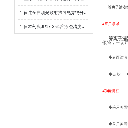
等离子清洗
简述全自动光散射法可见异物分析仪产品性能特点
●应用领域
日本药典JP17-2.61溶液澄清度检查规范及解决方案探讨
等离子清
领域，主要
◆
表面清
◆
去 胶
●功能特征
◆
采用美国
◆
采用美国