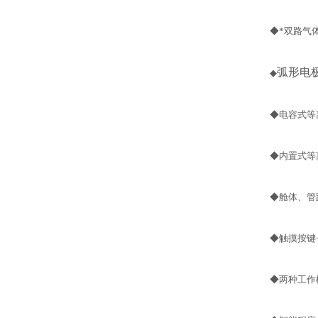
◆
*双路气
弧形电
◆
◆
电容式等
◆
内置式等
◆
舱体、管
◆
触摸按键
◆
两种工作