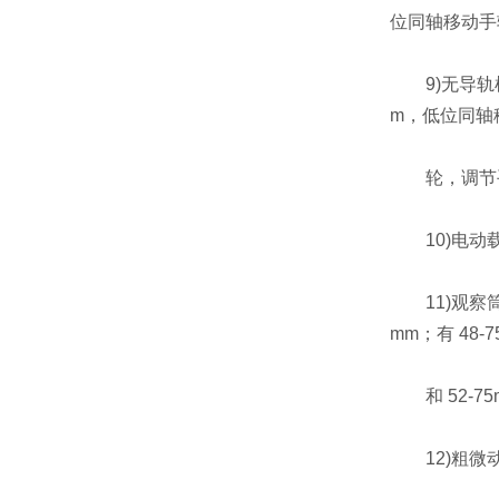
位同轴移动手
9)无导轨机械
m，低位同轴
轮，调节手
10)电动载物
11)观察筒
mm；有 48-7
和 52-7
12)粗微动