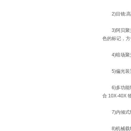
2)目镜:高眼
3)阿贝聚光
色的标记，方
4)暗场聚
5)偏光装
6)多功能转盘
合 10X-4
7)内倾式
8)机械载物台