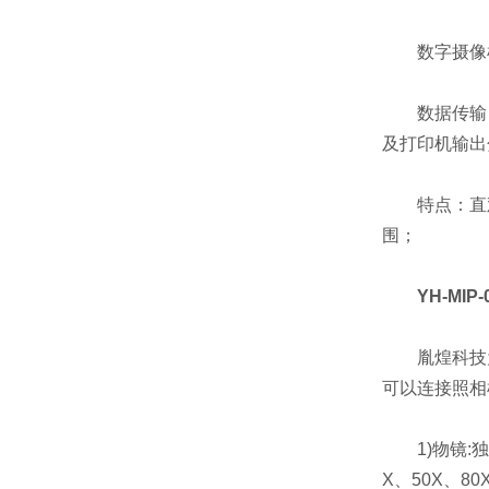
数字摄像机
数据传输：R
及打印机输出
特点：直观
围；
YH-MI
胤煌科技为
可以连接照相
1)物镜:独
X、50X、8