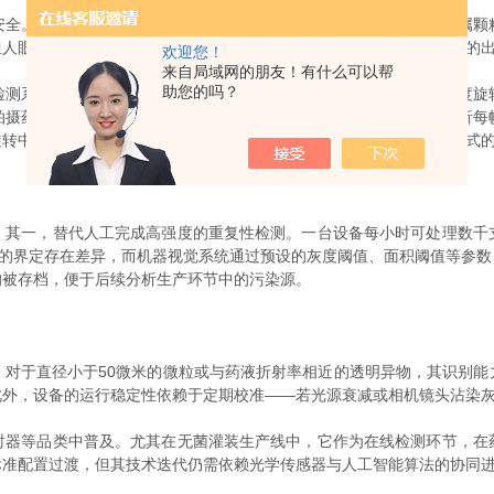
。药液中若混入肉眼可见的微小异物——如玻璃碎屑、纤维、金属颗
但人眼存在疲劳、主观差异和效率瓶颈。全自动注射剂可见异物分析仪的
欢迎您！
来自局域网的朋友！有什么可以帮
助您的吗？
系统。待检药瓶通过传送带进入检测工位后，机械臂会以特定速度旋
拍摄药液图像，捕捉异物在旋转过程中的运动轨迹。系统通过算法分析每
旋转中会因离心力向中心聚集，而固体异物则沿瓶壁运动，这种运动模式
一，替代人工完成高强度的重复性检测。一台设备每小时可处理数千
”的界定存在差异，而机器视觉系统通过预设的灰度阈值、面积阈值等参
均被存档，便于后续分析生产环节中的污染源。
于直径小于50微米的微粒或与药液折射率相近的透明异物，其识别能
此外，设备的运行稳定性依赖于定期校准——若光源衰减或相机镜头沾染
等品类中普及。尤其在无菌灌装生产线中，它作为在线检测环节，在
标准配置过渡，但其技术迭代仍需依赖光学传感器与人工智能算法的协同