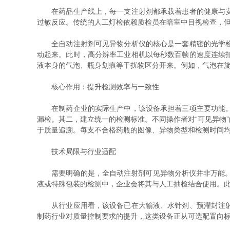
在药品生产线上，每一支注射剂都承载着患者的健康与安全
过敏反应。传统的人工灯检依赖质检员在暗室中目视检查，
全自动注射剂可见异物分析仪的核心是一套精密的光学检测
动起来。此时，高分辨率工业相机以每秒数百帧的速度连续
液本身的气泡、瓶身划痕等干扰物区分开来。例如，气泡在
核心作用：提升检测效率与一致性
在制药企业的实际生产中，该设备承担着三项主要功能。其
漏检。其二，建立统一的检测标准。不同操作者对“可见异物
于质量追溯。每支不合格药瓶的图像、异物类型和检测时间
技术局限与行业适配
需要明确的是，全自动注射剂可见异物分析仪并非万能。对
液或特殊包装的检测中，企业会将其与人工抽检结合使用。
从行业应用看，该设备已在大输液、水针剂、预灌封注射器
制药行业对质量控制要求的提升，这类设备正从可选配置向