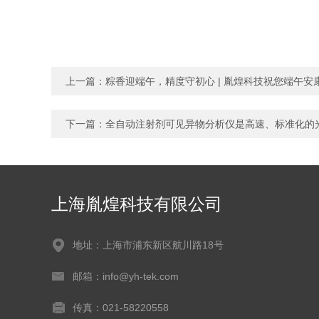
上一篇：
粽香迎端午，精度守初心 | 胤煌科技祝您端午安
下一篇：
全自动注射剂可见异物分析仪是高速、标准化的
上海胤煌科技有限公司
地址：上海市浦东新区航川路18号
邮箱：info@yh-tek.com
传真：021-58220558