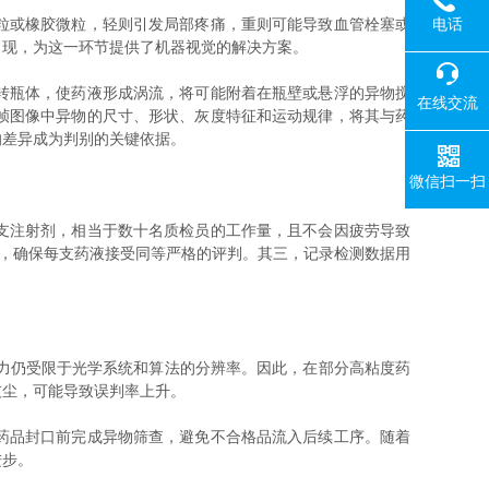
电话
粒或橡胶微粒，轻则引发局部疼痛，重则可能导致血管栓塞或
出现，为这一环节提供了机器视觉的解决方案。
转瓶体，使药液形成涡流，将可能附着在瓶壁或悬浮的异物搅
在线交流
帧图像中异物的尺寸、形状、灰度特征和运动规律，将其与药
的差异成为判别的关键依据。
微信扫一扫
支注射剂，相当于数十名质检员的工作量，且不会因疲劳导致
数，确保每支药液接受同等严格的评判。其三，记录检测数据用
力仍受限于光学系统和算法的分辨率。因此，在部分高粘度药
灰尘，可能导致误判率上升。
药品封口前完成异物筛查，避免不合格品流入后续工序。随着
进步。