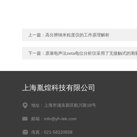
上一篇：
高分辨纳米粒度仪的工作原理解析
下一篇：
原液电声法zeta电位分析仪采用了无接触式的测
上海胤煌科技有限公司
地址：上海市浦东新区航川路18号
邮箱：info@yh-tek.com
传真：021-58220558