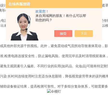
计和电气系统组合。从外观上看，它通常由一个类似于雨伞形状的遮罩构
璃等材质，这些材料具有良好的耐候性和抗冲击性能。
欢迎您！
来自局域网的朋友！有什么可以帮
助您的吗？
电流通过电路传入灯具时，驱动装置会激发LED芯片产生光亮;如果是传
射出来，形成柔和而不刺眼的效果。此外，还配备了感应开关功能，可以
或其他外部光源干扰视线。此外，避免震动或气流扰动导致液体晃动，影
准;检查电路连接安全性，防止漏电风险。使用完毕后及时清理残留液体
免主观因素引入偏差。不同行业的应用(如药品、化妆品)可能有特定附
污染;长时间连续使用时注意适当休息眼睛，降低视觉疲劳带来的误判概
辅助设备验证结果，提高检测可靠性。对于多组分复杂体系，可能需要多