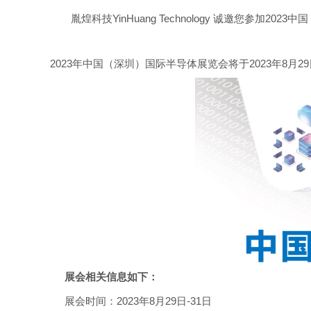
胤煌科技
YinHuang Technology
诚邀您参加
2023
中国
2023
年中国（深圳）国际半导体展览会将于
2023
年
8
月
29
展会相关信息如下：
展会时间：
2023
年
8
月
29
日
-31
日