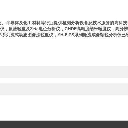
药、半导体及化工材料等行业提供检测分析设备及技术服务的高科技
仪，原液粒度及
Zeta
电位分析仪，
CHDF
高精度纳米粒度仪，高分
S
系列流式动态图像法粒度仪，
YH-FIPS
系列微流成像颗粒分析仪已