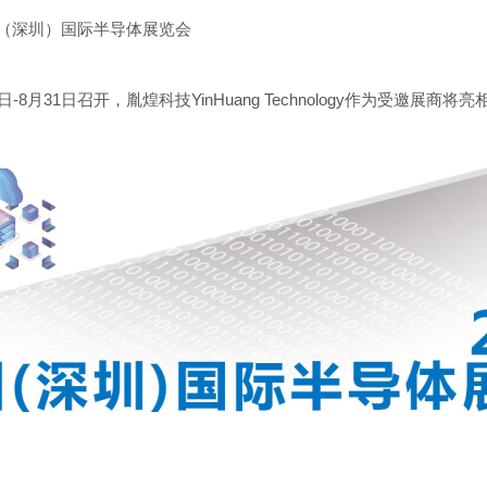
（深圳）国际半导体展览会
日
-8
月
31
日召开，胤煌科技
YinHuang Technology
作为受邀展商将亮