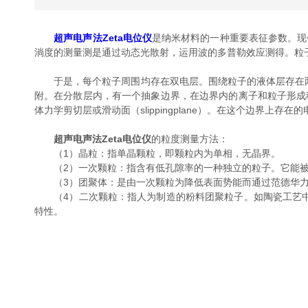
超声电声法Zeta电位仪
是纳米材料的一种重要表征参数。现
淌度的测量测是通过动态光散射，运用波的多普勒效应测得。粒
于是，每个粒子周围均存在双电层。围绕粒子的液体层存在两部
附。在分散层内，有一个抽象边界，在边界内的离子和粒子形成
体力学剪切层或滑动面（slippingplane）。在这个边界上存在的
超声电声法Zeta电位仪
的粒度测量方法：
（1）晶粒：指单晶颗粒，即颗粒内为单相，无晶界。
（2）一次颗粒：指含有低孔隙率的一种独立的粒子。它能被
（3）团聚体：是由一次颗粒为降低表面势能而通过范德华力
（4）二次颗粒：指人为制造的粉料团聚粒子。如陶瓷工艺中的
特性。