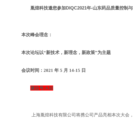
胤煌科技邀您参加DIQC
2021年-山东药品质量控制
本次峰会理念：
本次论坛以
“
新技术，新理念，新政策
”为主题
会议时间：
202
1
年
5
月
14
-
15
日
展位号:A32
上海胤煌科技有限公司将携公司产品亮相本次大会