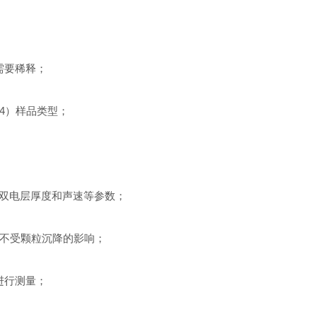
需要稀释；
 14）样品类型；
，双电层厚度和声速等参数；
不受颗粒沉降的影响；
进行测量；