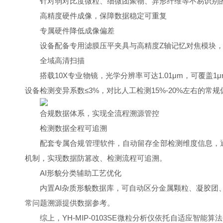
针对弱对比度微粒、细微团聚物、异形纤维等不易识别
高精度硬件成像，保障数据稳定可重复
专属硬件降低成像偏差
设备配备专用滤膜压平夹具与高精度Z轴记忆对焦模块
全域高清扫描
搭载10X专业物镜，光学分辨率可达1.01μm，可覆
设备检测变异系数≤3%，对比人工检测15%-20%左右的
合规数据体系，实现全流程溯源管控
检测数据全程可追溯
配套专属合规管理软件，自动留存全部检测维度信息，通过
机制，实现数据防篡改、检测流程可追溯。
AI形貌分类辅助工艺优化
内置AI杂质形貌数据库，可自动区分金属颗粒、凝胶
常问题溯源提供数据参考。
综上，YH-MIP-0103SE微粒分析仪依托自适应