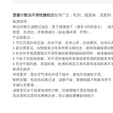
显微计数法不溶性微粒仪
应用广泛：乳剂，脂质体，混悬剂
检测原理‌：
样品经微孔滤膜过滤后，置于显微镜下（通常100倍放大），使用
形度、长径比）并推测成分（如金属碎屑、纤维）‌。
产品创新点：
1.可以完成自动过滤、自动干燥、自动上样，自动测试、自动出
2.超分辨算法、AI智能算法等多种算法相结合，能有效确保测试
3.在弥补常规显微镜法不溶性微粒检测的缺陷的同时，能准确保
4.个粒子的原始形貌，对不溶性微粒的来源或者形成机制都具有
5.符合中国药典、美国药典、欧洲药典及日本药典等各国药典不
标准化操作‌：
‌环境要求‌：需在空气净化环境下操作，避免环境微粒干扰‌。
‌制样步骤‌：包括供试液过滤、滤膜干燥、显微镜载片制备等环节
关键注意事项‌：
滤膜需完全干燥避免假性计数，目镜测微尺需定期校准‌。
高浓度样品需优化稀释比例，防止微粒重叠影响统计‌。