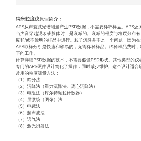
纳米粒度仪
原理简介：
APS从声衰减光谱测量产生PSD数据，不需要稀释样品。APS还
当声音穿越泥浆或胶体时，是衰减的。衰减的程度与粒度分布有关。
度和/或不透明的样品中进行。粒子沉降并不是一个问题，因为在测
APS取样分析是快速和容易的，无需稀释样品。稀释样品费时，
下的工作。
计算详细PSD数据的技术，不需要假设PSD形状。其他类型的
专门的APS硬件设计简化了操作，同时减少维护。这个设计适合
常用的粒度测量方法：
（1）筛分法
（2）沉降法（重力沉降法、离心沉降法）
（3）电阻法（库尔特颗粒计数器）
（4）显微镜（图像）法
（5）电镜法
（6）超声波法
（7）透气法
（8）激光衍射法