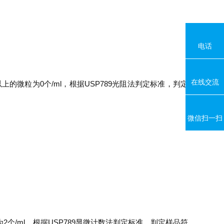
电话
在线交流
m以上的微粒为0个/ml，根据USP789光阻法判定标准，判定
微信扫一扫
为2个/ml，根据USP789显微计数法判定标准，判定样品符