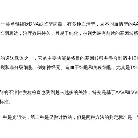
rus，AAV）是一类单链线状DNA缺陷型病毒，有多种血清型，且不同血清
长期表达，治疗效果持久，且易于纯化，被视为最有前途的基因转
基因疗法常用的递送载体之一，它的主要功能是将目的基因转移并整合到
裂和非分裂细胞，例如神经元、造血干细胞和免疫细胞，尤其是T细胞
制剂的不溶性微粒检查也受到越来越多的关注，特别是基于AAV和L
的标准。
，第一种是光阻法，第二种是显微计数法，但是两种方法的判定标准是