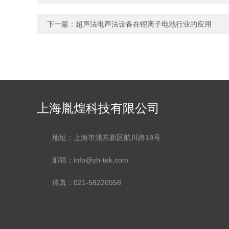
下一篇：
超声法电声法设备在锂离子电池行业的应用
上海胤煌科技有限公司
地址：上海市浦东新区航川路18号
邮箱：info@yh-tek.com
传真：021-58220558