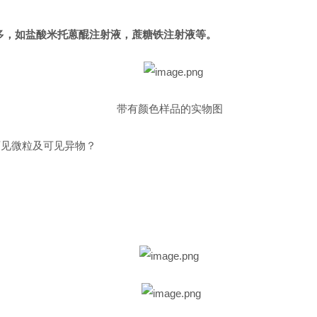
多，如盐酸米托蒽醌注射液，蔗糖铁注射液等。
带有颜色样品的实物图
可见微粒及可见异物？