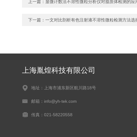
上一篇：
显微计数法不溶性微粒分析仪对脂质体检测的应
下一篇：
一文对比剖析有色注射液不溶性微粒检测方法选
上海胤煌科技有限公司
地址：上海市浦东新区航川路18号
邮箱：info@yh-tek.com
传真：021-58220558