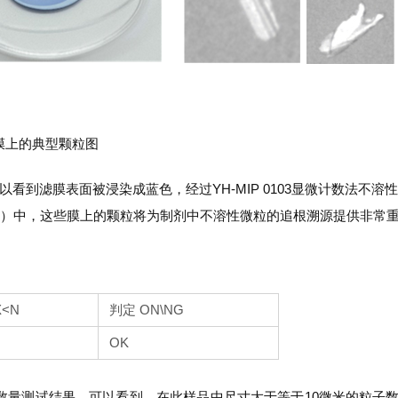
膜上的典型颗粒图
到滤膜表面被浸染成蓝色，经过YH-MIP 0103显微计数法不
b）中，这些膜上的颗粒将为制剂中不溶性微粒的追根溯源提供非常
X<N
判定 ON\NG
OK
测试结果。可以看到，在此样品中尺寸大于等于10微米的粒子数量为