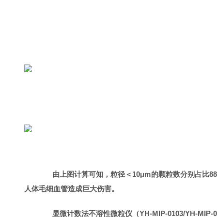
由上图计算可知，粒径＜10μm的颗粒数分别占比88.6
人体毛细血管造成巨大伤害。
显微计数法不溶性微粒仪（YH-MIP-0103/YH-M