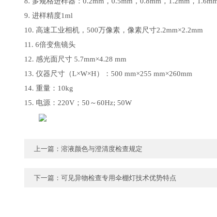
8. 多规格进样器：0.2mm，0.5mm，0.8mm，1.2mm，1.6m
9. 进样精度1
m
l
10. 高速工业相机，500万像素，像素尺寸2.2
m
m
×2.2
m
m
11. 6倍变焦镜头
12. 感光面尺寸 5.7mm×4.28 mm
13. 仪器尺寸（L×W×H）：500 mm×255 mm×260mm
14. 重量：10kg
15. 电源：220V；50～60Hz; 50W
上一篇：
溶液颜色与澄清度检查规定
下一篇：
可见异物检查专用伞棚灯技术优势特点