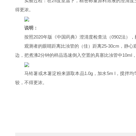
实验过程：在25度室温下，精密称量原料溶液的澄清度玉米淀
得更浓。
说明：
按照2020年版《中国药典》澄清度检查法（0902法）
观测者的眼睛距离比浊管的（佳）距离25-30cm，静
边，把煮沸2分钟的样品迅速倒入空置的具塞比浊管中10m
马铃薯或木薯淀粉来源取本品1.0g，加水5m l，搅拌均
较，不得更浓。