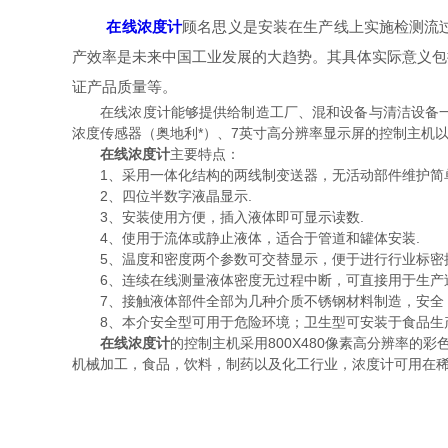
在线浓度计
顾名思义是安装在生产线上实施检测流
产效率是未来中国工业发展的大趋势。其具体实际意义包
证产品质量等。
在线浓度计能够提供给制造工厂、混和设备与清洁设备一起
浓度传感器（奥地利*）、7英寸高分辨率显示屏的控制主机
在线浓度计
主要特点：
1、采用一体化结构的两线制变送器，无活动部件维护简单
2、四位半数字液晶显示.
3、安装使用方便，插入液体即可显示读数.
4、使用于流体或静止液体，适合于管道和罐体安装.
5、温度和密度两个参数可交替显示，便于进行行业标密换
6、连续在线测量液体密度无过程中断，可直接用于生产过
7、接触液体部件全部为几种介质不锈钢材料制造，安全；
8、本介安全型可用于危险环境；卫生型可安装于食品生
在线浓度计
的控制主机采用800X480像素高分辨率
机械加工，食品，饮料，制药以及化工行业，浓度计可用在